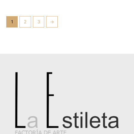
1
2
3
→